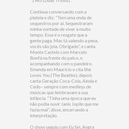
“1965 (Duas Tribos)”.
Continua conversando com a
plateia e diz: “Tem uma onda de
sequestros por ai. Sequestraram
minha vontade de viver a muito
tempo. Esse é o resgate que a
gente paga. Mas tá valendo a pena,
vocês são joia. Obrigado”, e canta
Monte Castelo com Marcelo
Bonfá na frente do palco, o
acompanhando com o pandeiro.
Emenda em Maurício e cita She
Loves You (The Beatles), depois
canta Geração Coca-Cola, Ainda é
Cedo– sempre com medleys de
músicas que lembravam a sua
infância. “Tinha uma época que eu
não podia ouvir Janis Joplin que me
fazia mal”, disse, encerrando a
interpretação.
O show seguiu com Eu Sei, Angra