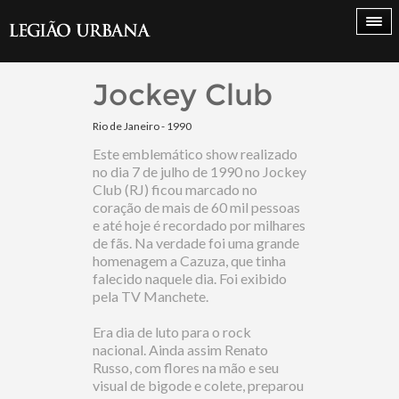
Jockey Club
Rio de Janeiro - 1990
Este emblemático show realizado
no dia 7 de julho de 1990 no Jockey
Club (RJ) ficou marcado no
coração de mais de 60 mil pessoas
e até hoje é recordado por milhares
de fãs. Na verdade foi uma grande
homenagem a Cazuza, que tinha
falecido naquele dia. Foi exibido
pela TV Manchete.
Era dia de luto para o rock
nacional. Ainda assim Renato
Russo, com flores na mão e seu
visual de bigode e colete, preparou