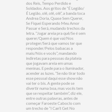
dos Reis, Tempo Perdido e
Soldados. Aos gritos de “É Legião/
É Legião, olê, olê, olê”, a banda toca
Andrea Doria, Quase Sem Querer,
Se Fiquei Esperando Meu Amor
Passar e Será, mudando trechos da
letra. “Jogar areia pra quê/Se é sem
querer/Quem é que vai/Nos
proteger/Será que vamos ter que
responder/Pelos babacas a
mais/Nós e vocês”, mandando
indiretas para pessoas da plateia
que jogavam areia em umas
meninas. E pede para o iluminador,
acender as luzes. “Se não tirar todo
esse pessoal daqui esse show não
vai ter o bis. A gente pode se
divertir numa boa, mas vocês tem
que se respeitar também”, diz ele,
entre outras palavras, antes de
começar Faroeste Caboclo com
um trecho de “I Can’t Get No