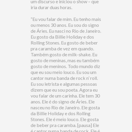
um discurso e iniciou o show – que
iria durar duas horas.
“Eu vou falar de mim. Eu tenho mais
ou menos 30 anos. Eu sou do signo
de Áries. Eu nasci no Rio de Janeiro.
Eu gosto da Billie Holiday e dos
Rolling Stones. Eu gosto de beber
pra caramba de vez em quando.
Também gosto de milk-shake. Eu
gosto de meninas, mas eu também
gosto de meninos. Todo mundo diz
que eu sou meio louco. Eu sou um
cantor numa banda de rock n’ roll.
Eu sou letrista e algumas pessoas
dizem que eu sou poeta. Agora eu
vou falar de um carinha. Ele tem 30
anos. Ele é do signo de Áries. Ele
nasceu no Rio de Janeiro. Ele gosta
da Billie Holiday e dos Rolling
Stones. Ele é meio louco. Ele gosta
de beber pra caramba. [pausa] Ele
é cantor numa banda de rock. Ele é