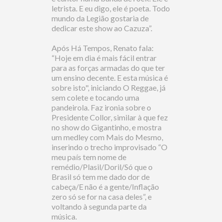
letrista. E eu digo, ele é poeta. Todo
mundo da Legião gostaria de
dedicar este show ao Cazuza”.
Após Há Tempos, Renato fala:
“Hoje em dia é mais fácil entrar
para as forças armadas do que ter
um ensino decente. E esta música é
sobre isto", iniciando O Reggae, já
sem colete e tocando uma
pandeirola. Faz ironia sobre o
Presidente Collor, similar à que fez
no show do Gigantinho, e mostra
um medley com Mais do Mesmo,
inserindo o trecho improvisado “O
meu país tem nome de
remédio/Plasil/Doril/Só que o
Brasil só tem me dado dor de
cabeça/E não é a gente/Inflação
zero só se for na casa deles”, e
voltando à segunda parte da
música.